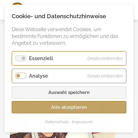
Ann
Vielhaben
Cookie- und Datenschutzhinweise
Diese Webseite verwendet Cookies, um
bestimmte Funktionen zu ermöglichen und das
Angebot zu verbessern.
Essenziell
für
Details einblenden
Essenzie
Analyse
für
Immer für dich da
Details einblenden
Analyse
Auswahl speichern
Alle akzeptieren
Datenschutz
Impressum