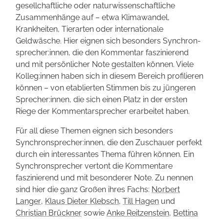
gesell­chaftliche oder natur­wissen­schaftliche
Zusammen­hänge auf – etwa Klimawandel,
Krankheiten, Tierarten oder inter­nationale
Geldwäsche. Hier eignen sich besonders Synchron­
sprecher:innen, die den Kommentar faszinierend
und mit persönlicher Note gestalten können. Viele
Kolleg:innen haben sich in diesem Bereich profilieren
können – von etablierten Stimmen bis zu jüngeren
Sprecher:innen, die sich einen Platz in der ersten
Riege der Kommentar­sprecher erarbeitet haben.
Für all diese Themen eignen sich besonders
Synchronsprecher:innen, die den Zuschauer perfekt
durch ein interessantes Thema führen können. Ein
Synchron­sprecher vertont die Kommentare
faszinierend und mit besonderer Note. Zu nennen
sind hier die ganz Großen ihres Fachs:
Norbert
Langer
,
Klaus Dieter Klebsch
,
Till Hagen
und
Christian Brückner
sowie
Anke Reitzenstein
,
Bettina