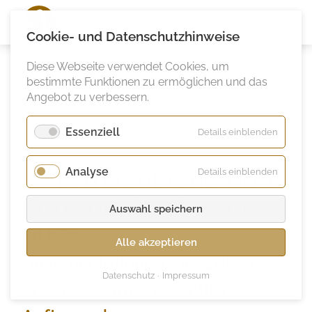
Ann
Vielhaben
Cookie- und Datenschutzhinweise
Diese Webseite verwendet Cookies, um
bestimmte Funktionen zu ermöglichen und das
Angebot zu verbessern.
Essenziell
für
Details einblenden
Essenzie
Was macht eine gute
Analyse
für
Details einblenden
Analyse
Kommentarstimme
Auswahl speichern
aus?
Alle akzeptieren
Dokumentationen fürs ZDF und
Datenschutz
Impressum
andere öffentlich-rechtliche