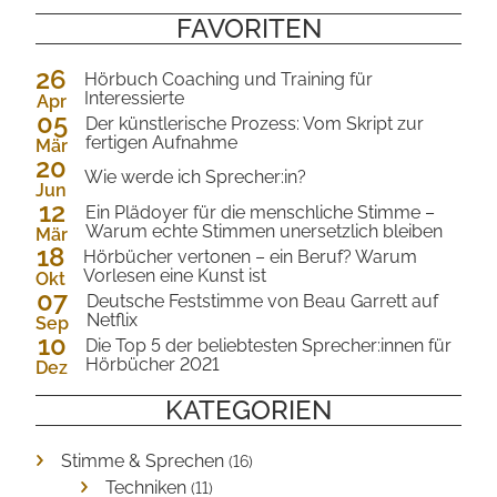
Mail
FAVORITEN
26
Hörbuch Coaching und Training für
Interessierte
Apr
05
2024
Der künstlerische Prozess: Vom Skript zur
fertigen Aufnahme
Mär
20
2024
Wie werde ich Sprecher:in?
Jun
12
2023
Ein Plädoyer für die menschliche Stimme –
Warum echte Stimmen unersetzlich bleiben
Mär
18
2023
Hörbücher vertonen – ein Beruf? Warum
Vorlesen eine Kunst ist
Okt
07
2022
Deutsche Feststimme von Beau Garrett auf
Netflix
Sep
10
2022
Die Top 5 der beliebtesten Sprecher:innen für
Hörbücher 2021
Dez
2021
KATEGORIEN
Stimme & Sprechen
(16)
Techniken
(11)