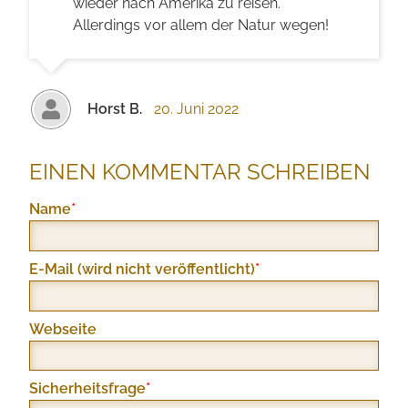
wieder nach Amerika zu reisen.
Allerdings vor allem der Natur wegen!
Horst B.
20. Juni 2022
EINEN KOMMENTAR SCHREIBEN
Pflichtfeld
Name
*
Pflichtfeld
E-Mail (wird nicht veröffentlicht)
*
Webseite
Pflichtfeld
Sicherheitsfrage
*