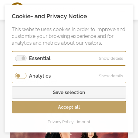
Ann
Vielhaben
Cookie- and Privacy Notice
This website uses cookies in order to improve and
customize your browsing experience and for
analytics and metrics about our visitors.
Essential
for
Show details
Essentia
Analytics
for
Revenge
Show details
Analytic
Save selection
Accept all
Privacy Policy
Imprint