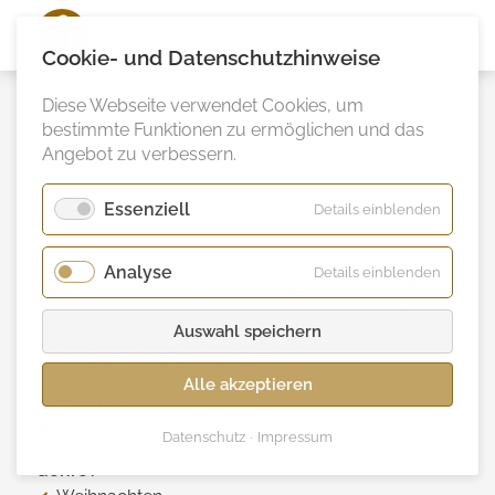
Ann
Vielhaben
Cookie- und Datenschutzhinweise
Diese Webseite verwendet Cookies, um
bestimmte Funktionen zu ermöglichen und das
Angebot zu verbessern.
Essenziell
für
Details einblenden
Essenzie
Analyse
für
Radio 1 Verpackung
Details einblenden
Analyse
Auswahl speichern
PROJEKTDETAILS
Alle akzeptieren
Kategorien
Werbung
Datenschutz
Impressum
Genre