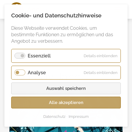
Ann
Vielhaben
Cookie- und Datenschutzhinweise
Diese Webseite verwendet Cookies, um
bestimmte Funktionen zu ermöglichen und das
Angebot zu verbessern.
Essenziell
für
Details einblenden
Essenzie
Analyse
für
My Lady Jane
Details einblenden
Analyse
Auswahl speichern
Alle akzeptieren
Datenschutz
Impressum