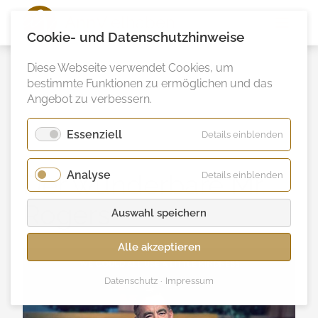
Ann
Vielhaben
Cookie- und Datenschutzhinweise
Diese Webseite verwendet Cookies, um
bestimmte Funktionen zu ermöglichen und das
Angebot zu verbessern.
Essenziell
für
Details einblenden
Essenzie
Analyse
für
Der wunderbare Mr.
Details einblenden
Analyse
Rogers
Auswahl speichern
Alle akzeptieren
Datenschutz
Impressum