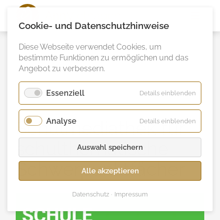
Ann
Vielhaben
Cookie- und Datenschutzhinweise
Diese Webseite verwendet Cookies, um
bestimmte Funktionen zu ermöglichen und das
Angebot zu verbessern.
Essenziell
für
Details einblenden
Essenzie
Analyse
für
Schulmediathek für
Details einblenden
Analyse
schulthematische
Auswahl speichern
Schwerpunktfächer
Alle akzeptieren
Datenschutz
Impressum