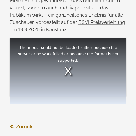
Meine Arbeit gewährleistet, dass der Film nicht nur
visuell, sondern auch auditiv perfekt auf das
Publikum wirkt – ein ganz­heitliches Erlebnis für alle
Zuschauer, vorgestellt auf der
BSVI Preisverleihung
am 19.9.2025 in Konstanz.
This
is
The media could not be loaded, either because the
a
modal
server or network failed or because the format is not
window.
supported.
Zurück