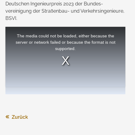
Deutschen Ingenieur­preis 2023 der Bundes­
vereinigung der Straßenbau- und Verkehrs­ingenieure,
BSVI.
This
is
The media could not be loaded, either because the
a
modal
server or network failed or because the format is not
window.
supported.
Zurück