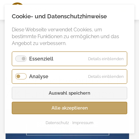
Ann
Vielhaben
Cookie- und Datenschutzhinweise
Diese Webseite verwendet Cookies, um
bestimmte Funktionen zu ermöglichen und das
Angebot zu verbessern.
Essenziell
für
Details einblenden
Essenzie
Analyse
für
Bogenfachwerkbrücke
Details einblenden
Analyse
AK Fürth / Erlangen
Auswahl speichern
Alle akzeptieren
Datenschutz
Impressum