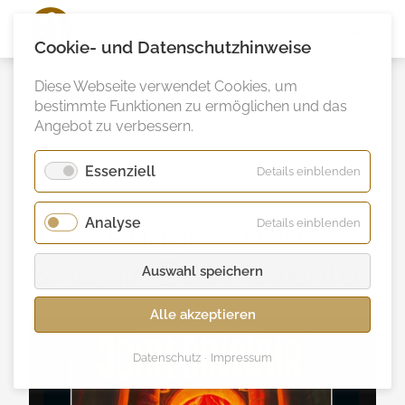
Ann
Vielhaben
Cookie- und Datenschutzhinweise
Diese Webseite verwendet Cookies, um
bestimmte Funktionen zu ermöglichen und das
Angebot zu verbessern.
Essenziell
für
Details einblenden
Essenzie
Analyse
für
Geisterjäger John
Details einblenden
Analyse
Sinclair: Das Hexentor
Auswahl speichern
Alle akzeptieren
Datenschutz
Impressum