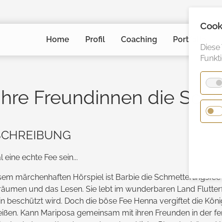
Cook
Navigation
Home
Profil
Coaching
Portfolio
überspringen
Diese
Funkt
ihre Freundinnen die Sch
SCHREIBUNG
 eine echte Fee sein...
sem märchenhaften Hörspiel ist Barbie die Schmetterlings­fee 
räumen und das Lesen. Sie lebt im wunder­baren Land Flutter
in beschützt wird. Doch die böse Fee Henna vergiftet die Köni
reißen. Kann Mariposa gemeinsam mit ihren Freunden in der fe