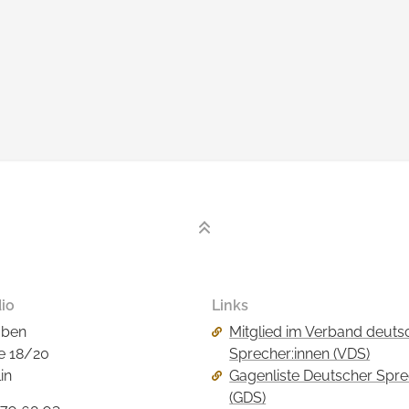
io
Links
Navigation
aben
Mitglied im Verband deuts
überspringen
e 18/20
Sprecher:innen (VDS)
in
Gagenliste Deutscher Spr
(GDS)