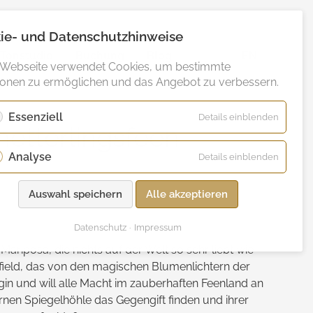
ie- und Datenschutzhinweise
Tonstudio
Buchung
Blog
EN
 Webseite verwendet Cookies, um bestimmte
ionen zu ermöglichen und das Angebot zu verbessern.
Essenziell
für
Details einblenden
metterlingsfeen
Essenzie
Analyse
für
Details einblenden
Analyse
Auswahl speichern
Alle akzeptieren
Datenschutz
Impressum
Mariposa, die nichts auf der Welt so sehr liebt wie
field, das von den magischen Blumen­lichtern der
gin und will alle Macht im zauberhaften Feenland an
rnen Spiegelhöhle das Gegengift finden und ihrer