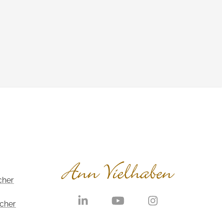
cher
Navigation
überspringen
echer