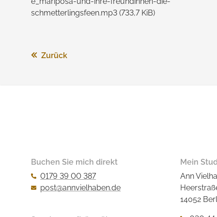
e_mariposa-und-ihre-freundinnen-die-
schmetterlingsfeen.mp3
(733,7 KiB)
Zurück
Buchen Sie mich direkt
Mein Stud
0179 39 00 387
Ann Vielh
post@annvielhaben.de
Heerstraß
14052 Berl