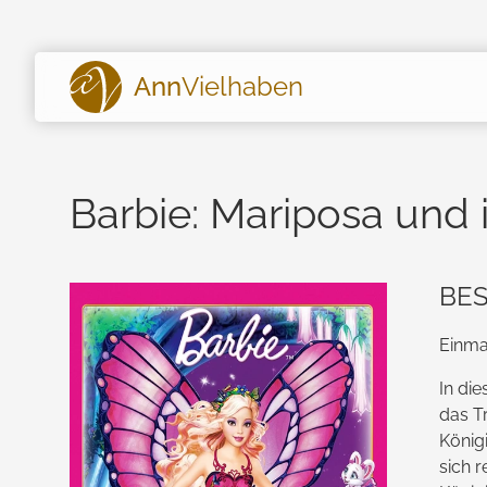
Ann
Vielhaben
Barbie: Mariposa und 
BE
Einmal
In die
das T
König
sich 