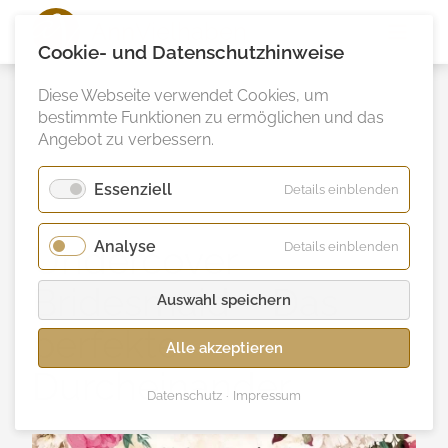
Ann
Vielhaben
Cookie- und Datenschutzhinweise
Diese Webseite verwendet Cookies, um
bestimmte Funktionen zu ermöglichen und das
Angebot zu verbessern.
Essenziell
für
Details einblenden
Essenzie
Analyse
für
Undercover
Details einblenden
Analyse
Bridesmaid – Das
Auswahl speichern
perfekte
Alle akzeptieren
Durcheinander
Datenschutz
Impressum