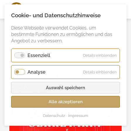
Ann
Vielhaben
Cookie- und Datenschutzhinweise
Diese Webseite verwendet Cookies, um
bestimmte Funktionen zu ermöglichen und das
Angebot zu verbessern.
Essenziell
für
Details einblenden
Essenzie
Analyse
für
Mister Einsteins
Details einblenden
Analyse
Sekretärin
Auswahl speichern
Alle akzeptieren
Datenschutz
Impressum