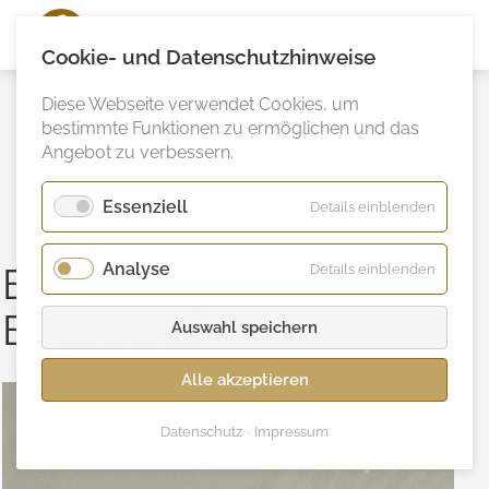
Ann
Vielhaben
Cookie- und Datenschutzhinweise
Diese Webseite verwendet Cookies, um
bestimmte Funktionen zu ermöglichen und das
Angebot zu verbessern.
Essenziell
für
Details einblenden
Essenzie
Analyse
für
Entzüdungshemmende
Details einblenden
Analyse
Ernährung
Auswahl speichern
Alle akzeptieren
Datenschutz
Impressum