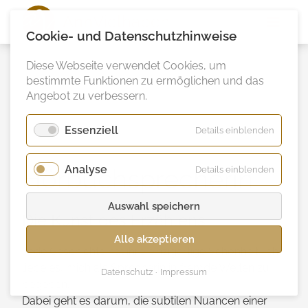
Ann
Vielhaben
Cookie- und Datenschutzhinweise
Diese Webseite verwendet Cookies, um
bestimmte Funktionen zu ermöglichen und das
Angebot zu verbessern.
Essenziell
für
Details einblenden
Essenzie
Analyse
für
Hörbuchsprecherin
Details einblenden
Analyse
Auswahl speichern
Die Kunst des Erzählens
Alle akzeptieren
Jede Geschichte hat ihre einzigartige Schönheit. Ich
liebe es, mich als Sprecherin in fremde Welten zu
Datenschutz
Impressum
begeben.
Dabei geht es darum, die subtilen Nuancen einer