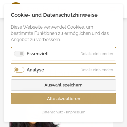
Ann
Vielhaben
Cookie- und Datenschutzhinweise
Diese Webseite verwendet Cookies, um
bestimmte Funktionen zu ermöglichen und das
Angebot zu verbessern.
Essenziell
für
Details einblenden
Essenzie
Analyse
für
Kimora: House of Fab
Details einblenden
Analyse
Auswahl speichern
Alle akzeptieren
Datenschutz
Impressum