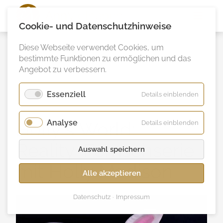
Ann
Vielhaben
Cookie- und Datenschutzhinweise
Diese Webseite verwendet Cookies, um
bestimmte Funktionen zu ermöglichen und das
Angebot zu verbessern.
Essenziell
für
Details einblenden
Essenzie
Analyse
für
Holly´s World:
Details einblenden
Analyse
Reality-Fernsehserie
Auswahl speichern
mit Holly Madison
Alle akzeptieren
Datenschutz
Impressum