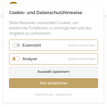
Ann
Vielhaben
Cookie- und Datenschutzhinweise
Diese Webseite verwendet Cookies, um
bestimmte Funktionen zu ermöglichen und das
Angebot zu verbessern.
Essenziell
für
Details einblenden
Essenzie
Neuer Imagefilm für
Analyse
für
Details einblenden
Analyse
die Berliner
Auswahl speichern
Senatsverwaltung –
Alle akzeptieren
Mieterratswahlen
Datenschutz
Impressum
2022