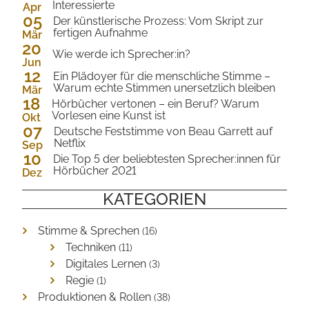
Interessierte
Apr
05
2024
Der künstlerische Prozess: Vom Skript zur
fertigen Aufnahme
Mär
20
2024
Wie werde ich Sprecher:in?
Jun
12
2023
Ein Plädoyer für die menschliche Stimme –
Warum echte Stimmen unersetzlich bleiben
Mär
18
2023
Hörbücher vertonen – ein Beruf? Warum
Vorlesen eine Kunst ist
Okt
07
2022
Deutsche Feststimme von Beau Garrett auf
Netflix
Sep
10
2022
Die Top 5 der beliebtesten Sprecher:innen für
Hörbücher 2021
Dez
2021
KATEGORIEN
Stimme & Sprechen
(16)
Techniken
(11)
Digitales Lernen
(3)
Regie
(1)
Produktionen & Rollen
(38)