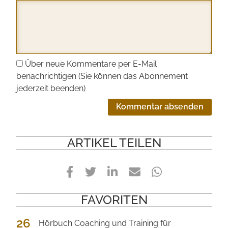
Über neue Kommentare per E-Mail
benachrichtigen (Sie können das Abonnement
jederzeit beenden)
Kommentar absenden
ARTIKEL TEILEN
Facebook
Twitter
LinkedIn
E-
WhatsApp
Mail
FAVORITEN
26
Hörbuch Coaching und Training für