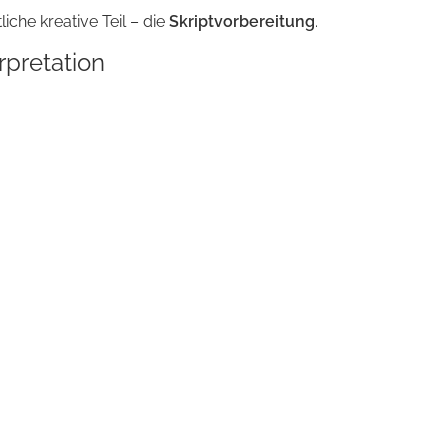
iche kreative Teil – die
Skript­vorbereitung
.
rpretation