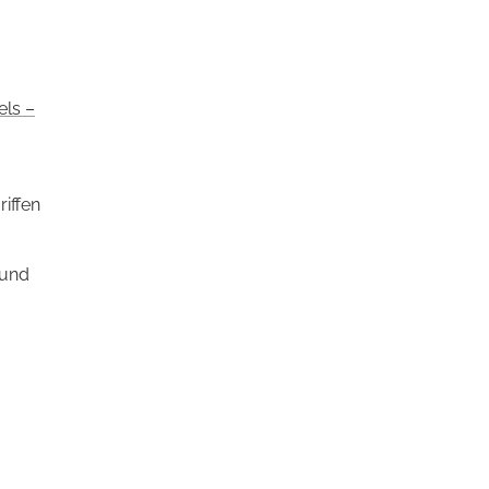
els –
iffen
 und