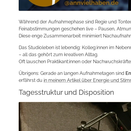
Während der Aufnahme­phase sind Regie und Tontech
Fein­abstimmungen geschehen live – Pausen, Atmung
Diese enge Zusammen­arbeit minimiert Nach­aufnahm
Das Studioleben ist lebendig: Kolleg:innen im Nebe
– all das gehört zum kreativen Alltag.
Oft lauschen Praktikant:innen oder Nachwuchs­kräft
Übrigens: Gerade an langen Aufnahme­tagen sind
En
erfährst du
in meinem Artikel über Energie und Sti
Tagesstruktur und Disposition