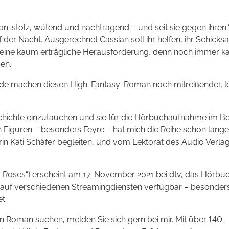
n: stolz, wütend und nachtragend – und seit sie gegen ihren 
 der Nacht. Ausgerechnet Cassian soll ihr helfen, ihr Schicksa
 eine kaum erträgliche Heraus­forderung, denn noch immer k
ben.
inde machen diesen High-Fantasy-Roman noch mitreißender, l
schichte einzutauchen und sie für die Hörbuch­aufnahme im Be
 Figuren – besonders Feyre – hat mich die Reihe schon lange
n Kati Schäfer begleiten, und vom Lektorat des Audio Verla
nd Roses“) erscheint am 17. November 2021 bei dtv, das Hörbu
s auf verschiedenen Streaming­diensten verfügbar – besonder
t.
en Roman suchen, melden Sie sich gern bei mir.
Mit über 140