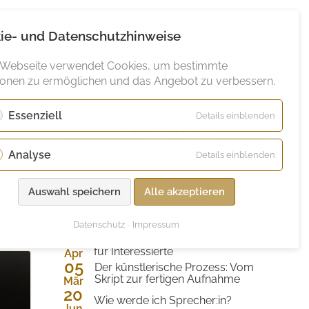
ie- und Datenschutzhinweise
Tonstudio
Buchung
Blog
EN
 Webseite verwendet Cookies, um bestimmte
ionen zu ermöglichen und das Angebot zu verbessern.
Essenziell
für
Details einblenden
ARTIKEL TEILEN
Essenzie
Analyse
für
Details einblenden
Analyse
Facebook
Twitter
LinkedIn
E-
WhatsApp
Auswahl speichern
Alle akzeptieren
Rollen
Mail
FAVORITEN
Datenschutz
Impressum
26
Hörbuch Coaching und Training
für Interessierte
Apr
05
2024
Der künstlerische Prozess: Vom
Skript zur fertigen Aufnahme
Mär
20
2024
Wie werde ich Sprecher:in?
Jun