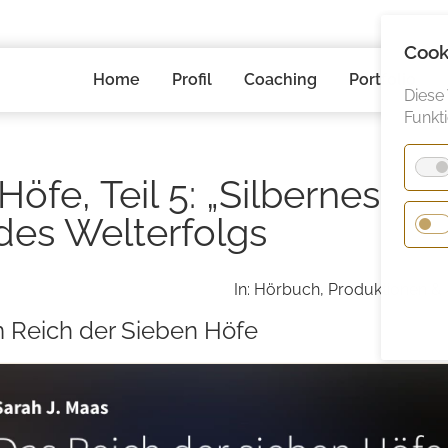
Cook
Navigation
Home
Profil
Coaching
Portfolio
überspringen
Diese
Funkt
öfe, Teil 5: „Silbernes
des Welterfolgs
In: Hörbuch, Produktionen & 
m Reich der Sieben Höfe