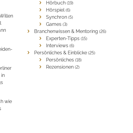
Hörbuch
(19)
Hörspiel
(6)
Willen
Synchron
(5)
l
Games
(3)
ann
Branchenwissen & Mentoring
(26)
Experten-Tipps
(15)
Interviews
(6)
eiden­
Persönliches & Einblicke
(25)
Persönliches
(18)
Rezensionen
(2)
rliner
 in
gs
ch wie
s