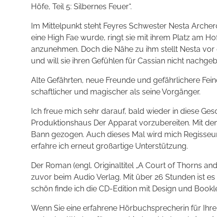
Höfe, Teil 5: Silbernes Feuer“.
Im Mittelpunkt steht Feyres Schwester Nesta Archero
eine High Fae wurde, ringt sie mit ihrem Platz am Hof
anzunehmen. Doch die Nähe zu ihm stellt Nesta vor
und will sie ihren Gefühlen für Cassian nicht nachge
Alte Gefährten, neue Freunde und gefährlichere Fe
schaftlicher und magischer als seine Vorgänger.
Ich freue mich sehr darauf, bald wieder in diese Ge
Produktions­haus Der Apparat vorzubereiten. Mit den
Bann gezogen. Auch dieses Mal wird mich Regisseuri
erfahre ich erneut großartige Unter­stützung.
Der Roman (engl. Originaltitel „A Court of Thorns a
zuvor beim Audio Verlag. Mit über 26 Stunden ist e
schön finde ich die CD-Edition mit Design und Bookle
Wenn Sie eine erfahrene Hörbuch­sprecherin für Ihr