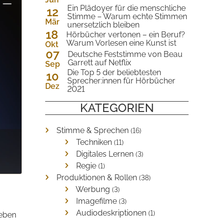
2023
Ein Plädoyer für die menschliche
12
Stimme – Warum echte Stimmen
Mär
unersetzlich bleiben
2023
18
Hörbücher vertonen – ein Beruf?
Warum Vorlesen eine Kunst ist
Okt
07
2022
Deutsche Feststimme von Beau
Garrett auf Netflix
Sep
2022
Die Top 5 der beliebtesten
10
Sprecher:innen für Hörbücher
Dez
2021
2021
KATEGORIEN
Stimme & Sprechen
(16)
Techniken
(11)
Digitales Lernen
(3)
Regie
(1)
Produktionen & Rollen
(38)
Werbung
(3)
Imagefilme
(3)
Audiodeskriptionen
(1)
ieben