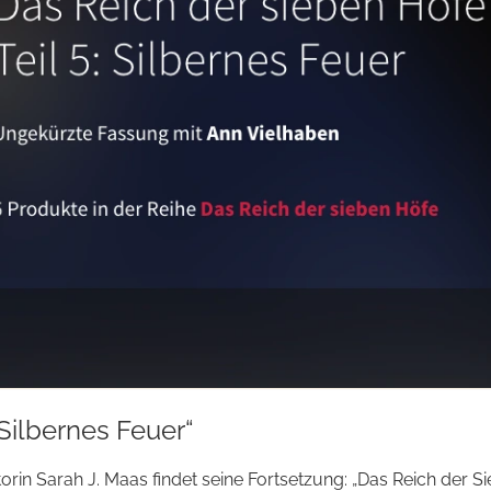
„Silbernes Feuer“
orin Sarah J. Maas findet seine Fortsetzung: „Das Reich der S