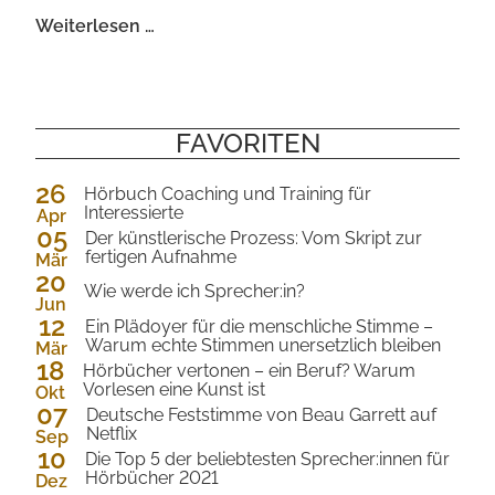
Presseinfo
Weiterlesen …
zu
Sarah
J.
Maas
FAVORITEN
"Das
Reich
26
Hörbuch Coaching und Training für
der
Interessierte
Apr
05
2024
Sieben
Der künstlerische Prozess: Vom Skript zur
fertigen Aufnahme
Mär
Höfe
20
2024
-
Wie werde ich Sprecher:in?
Jun
Flammen
12
2023
Ein Plädoyer für die menschliche Stimme –
und
Warum echte Stimmen unersetzlich bleiben
Mär
18
2023
Finsternis"
Hörbücher vertonen – ein Beruf? Warum
Vorlesen eine Kunst ist
Okt
07
2022
Deutsche Feststimme von Beau Garrett auf
Netflix
Sep
10
2022
Die Top 5 der beliebtesten Sprecher:innen für
Hörbücher 2021
Dez