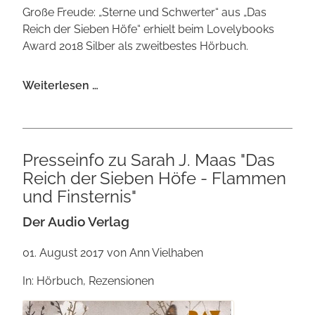
Große Freude: „Sterne und Schwerter“ aus „Das
Reich der Sieben Höfe“ erhielt beim Lovelybooks
Award 2018 Silber als zweitbestes Hörbuch.
Der
Weiterlesen …
Lovelybooks
Award:
„Sterne
und
Presseinfo zu Sarah J. Maas "Das
Schwerter“
Reich der Sieben Höfe - Flammen
als
und Finsternis"
zweitbestes
Hörbuch
Der Audio Verlag
01. August 2017
von Ann Vielhaben
In: Hörbuch, Rezensionen