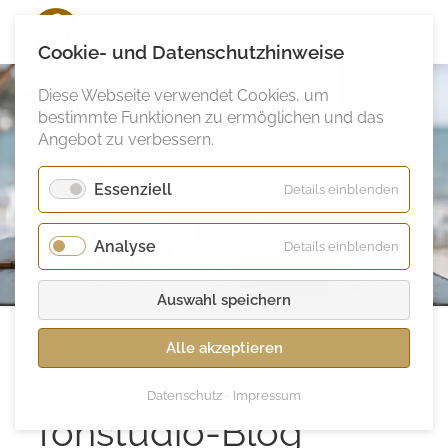
Ann
Vielhaben
Cookie- und Datenschutzhinweise
Diese Webseite verwendet Cookies, um
bestimmte Funktionen zu ermöglichen und das
Angebot zu verbessern.
Essenziell
für
Details einblenden
Essenzie
Analyse
für
Details einblenden
Analyse
Auswahl speichern
Alle akzeptieren
Ihr Sprecher- und
Datenschutz
Impressum
Tonstudio-Blog